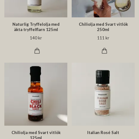
Naturlig Tryffelolja med
Chiliolja med Svart vitlök
äkta tryffelflarn 125ml
250ml
140 kr
111 kr
Chiliolja med Svart vitlök
Italian Rosé Salt
125ml