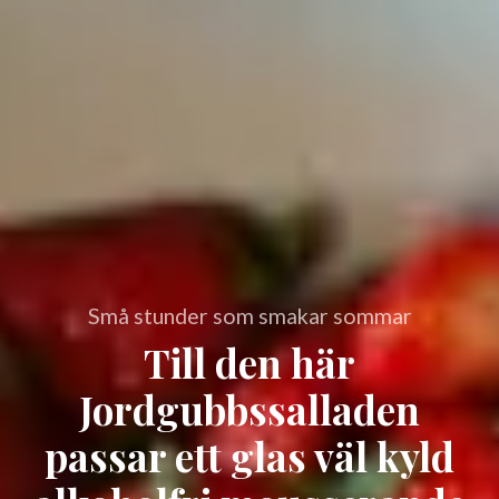
Små stunder som smakar sommar
Till den här
Jordgubbssalladen
passar ett glas väl kyld