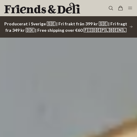
Producerat i Sverige 🇸🇪 | Fri frakt från 399 kr 🇸🇪 | Fri fragt
fra 349 kr 🇩🇰 | Free shipping over €60 🇫🇮🇩🇪🇵🇱🇧🇪🇳🇱