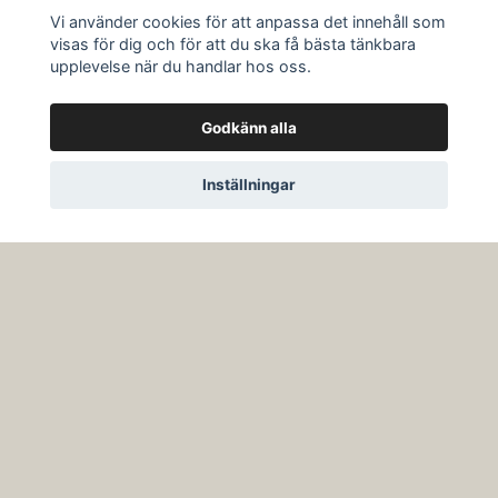
Vi använder cookies för att anpassa det innehåll som
Ekfatslagrad
Hallonvinäger 250ml
visas för dig och för att du ska få bästa tänkbara
Äppelbalsamicovinäger
upplevelse när du handlar hos oss.
135 kr
250ml
135 kr
Godkänn alla
Inställningar
Delibag Chili Kärlek
Delibag med Tryffel & Svart
Vitlök
319 kr
399 kr