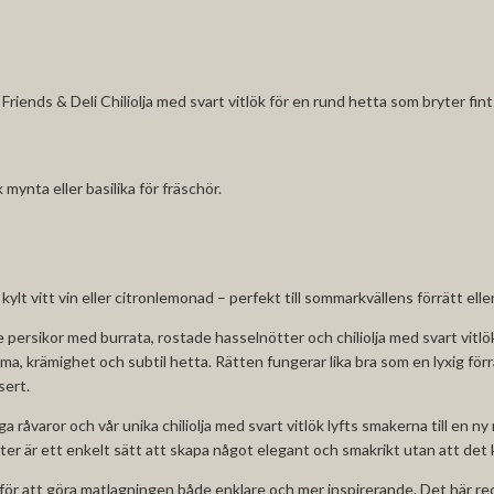
 Friends & Deli
Chiliolja med svart vitlök
för en rund hetta som bryter fint
mynta eller basilika för fräschör.
ylt vitt vin eller citronlemonad – perfekt till sommarkvällens förrätt elle
e persikor med burrata, rostade hasselnötter och chiliolja med svart vitlök
a, krämighet och subtil hetta. Rätten fungerar lika bra som en lyxig förrä
sert.
råvaror och vår unika chiliolja med svart vitlök lyfts smakerna till en ny n
ukter är ett enkelt sätt att skapa något elegant och smakrikt utan att det 
för att göra matlagningen både enklare och mer inspirerande. Det här rec