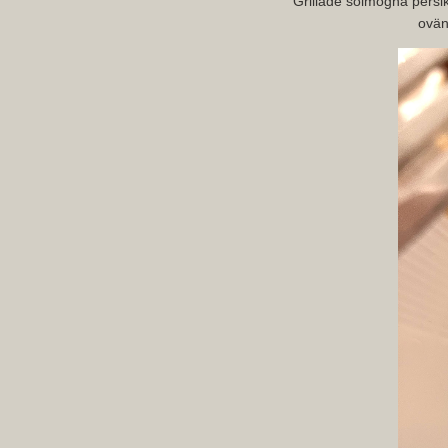
Grillade solmogna persik
ovän