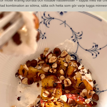
or möter krämig burrata och rostade hasselnötter – toppat med vår chili
tad kombination av sötma, sälta och hetta som gör varje tugga minnes