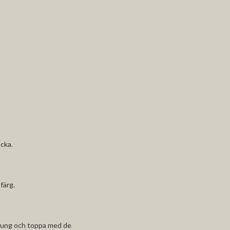
acka.
 färg.
 honung och toppa med de