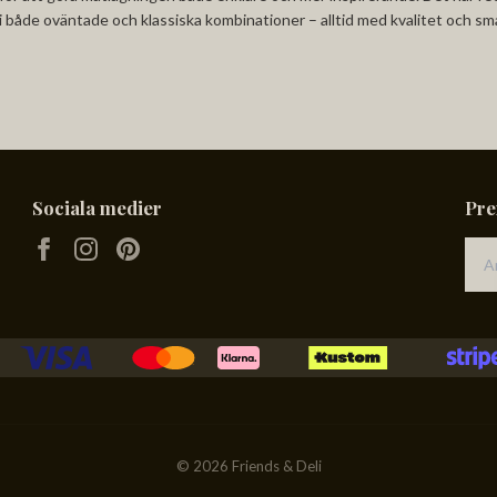
 både oväntade och klassiska kombinationer – alltid med kvalitet och sma
Sociala medier
Pre
© 2026 Friends & Deli