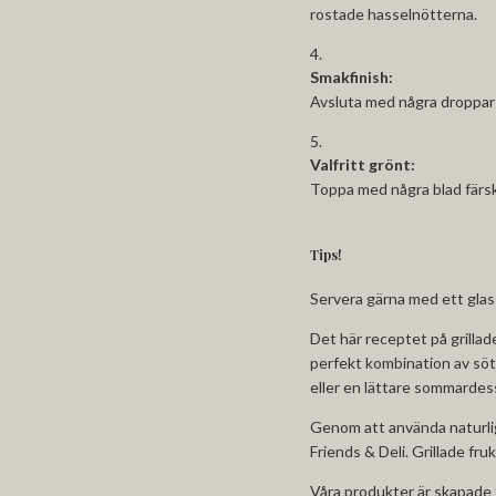
rostade hasselnötterna.
Smakfinish:
Avsluta med några droppar
Valfritt grönt:
Toppa med några blad färsk 
Tips!
Servera gärna med ett glas k
Det här receptet på grillad
perfekt kombination av sötm
eller en lättare sommardes
Genom att använda naturliga 
Friends & Deli. Grillade fr
Våra produkter är skapade 