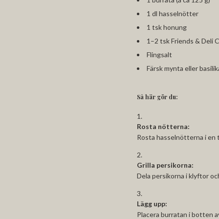
1 dl hasselnötter
1 tsk honung
1–2 tsk Friends & Deli
C
Flingsalt
Färsk mynta eller basilika
Så här gör du:
Rosta nötterna:
Rosta hasselnötterna i en to
Grilla persikorna:
Dela persikorna i klyftor och 
Lägg upp:
Placera burratan i botten av