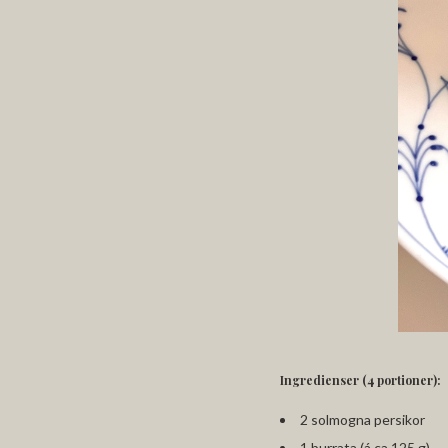
Ingredienser (4 portioner):
2 solmogna persikor
1 burrata (á ca 125 g)