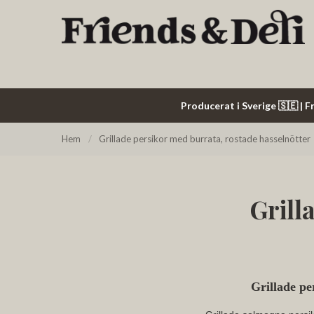
Producerat i Sverige 🇸🇪 | Fr
Hem
/
Grillade persikor med burrata, rostade hasselnötter
Grill
Grillade pe