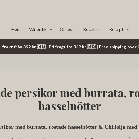
Hem
Vår butik
Om oss
Retailers
Recept
i frakt från 399 kr 🇸🇪 | Fri fragt fra 349 kr 🇩🇰 | Free shipping ove
ade persikor med burrata, r
hasselnötter
rsikor med burrata, rostade hasselnötter & Chiliolja med 