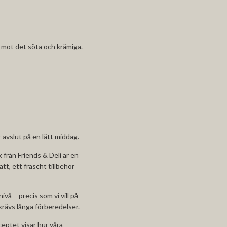
 mot det söta och krämiga.
r avslut på en lätt middag.
 från Friends & Deli är en
tt, ett fräscht tillbehör
ivå – precis som vi vill på
krävs långa förberedelser.
eptet visar hur våra