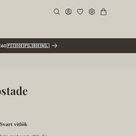
r €60 🇫🇮🇩🇪🇵🇱🇧🇪🇳🇱
ostade
Svart vitlök