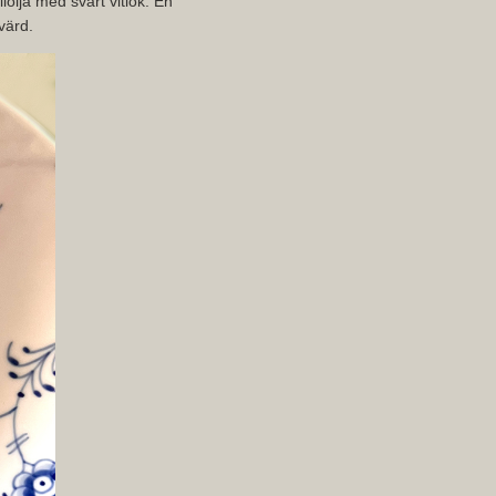
olja med svart vitlök. En
värd.