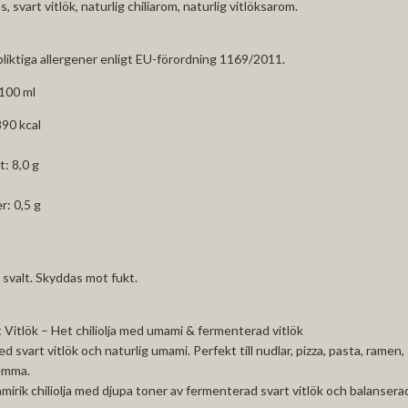
es, svart vitlök, naturlig chiliarom, naturlig vitlöksarom.
pliktiga allergener enligt EU-förordning 1169/2011.
100 ml
890 kcal
t: 8,0 g
r: 0,5 g
 svalt. Skyddas mot fukt.
t Vitlök – Het chiliolja med umami & fermenterad vitlök
ed svart vitlök och naturlig umami. Perfekt till nudlar, pizza, pasta, ramen,
hemma.
amirik chiliolja med djupa toner av fermenterad svart vitlök och balanserad