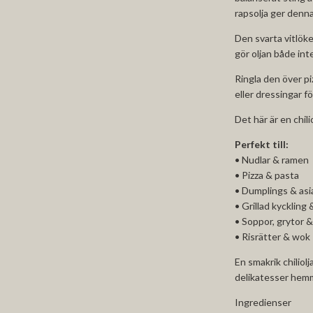
rapsolja ger denna
Den svarta vitlöke
gör oljan både in
Ringla den över piz
eller dressingar f
Det här är en chili
Perfekt till:
• Nudlar & ramen
• Pizza & pasta
• Dumplings & asia
• Grillad kyckling 
• Soppor, grytor 
• Risrätter & wok
En smakrik chiliol
delikatesser hemm
Ingredienser