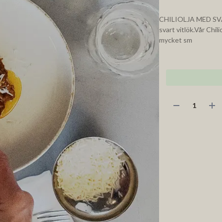
CHILIOLJA MED SVAR
svart vitlök.Vår Chil
mycket sm