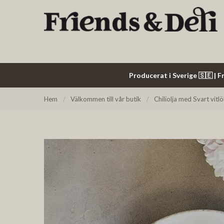
Producerat i Sverige 🇸🇪 | Fr
Hem
/
Välkommen till vår butik
/
Chiliolja med Svart vit