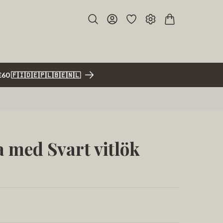
r €60 🇫🇮🇩🇪🇵🇱🇧🇪🇳🇱
a med Svart vitlök