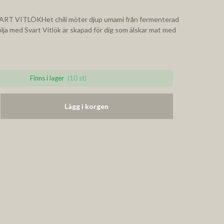
T VITLÖKHet chili möter djup umami från fermenterad
iolja med Svart Vitlök är skapad för dig som älskar mat med
Finns i lager
(10 st)
Lägg i korgen