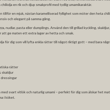
 chiliolja en rik och djup smakprofil med tydlig umamikaraktär.
n tillför en mjuk, nästan karamelliserad fyllighet som möter den heta chil
tensiv och elegant på samma gång.
za, nudlar, pasta eller dumplings. Använd den till grillad kyckling, skaldju
ör att ge maten ett extra lager av hetta och smak.
olja för dig som vill lyfta enkla rätter till något riktigt gott – med bara någ
tiska rätter
& skaldjur
& dressingar
ja med svart vitlök och naturlig umami – perfekt för dig som älskar het m
a i köket.