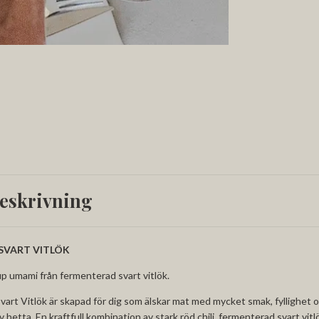
eskrivning
 SVART VITLÖK
up umami från fermenterad svart vitlök.
Svart Vitlök är skapad för dig som älskar mat med mycket smak, fyllighet 
v hetta. En kraftfull kombination av stark röd chili, fermenterad svart vit