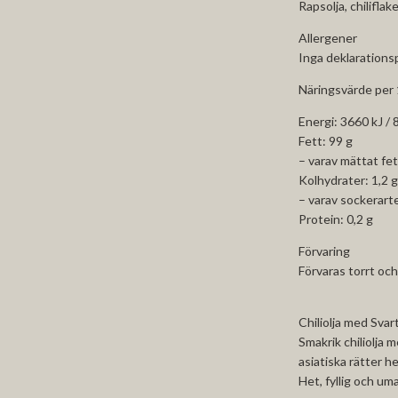
Rapsolja, chiliflak
Allergener
Inga deklarations
Näringsvärde per 
Energi: 3660 kJ / 
Fett: 99 g
– varav mättat fet
Kolhydrater: 1,2 g
– varav sockerarte
Protein: 0,2 g
Förvaring
Förvaras torrt och
Chiliolja med Svar
Smakrik chiliolja m
asiatiska rätter 
Het, fyllig och um