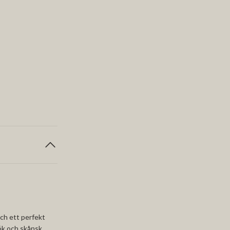
och ett perfekt
lök och skånsk