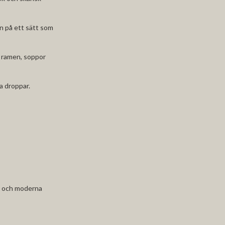
in på ett sätt som
r, ramen, soppor
ra droppar.
at och moderna