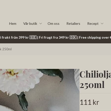
Hem
Vår butik
Om oss
Retailers
Recept
i frakt från 399 kr 🇸🇪 | Fri fragt fra 349 kr 🇩🇰 | Free shipping ove
lök 250ml
Chiliolj
250ml
111 kr