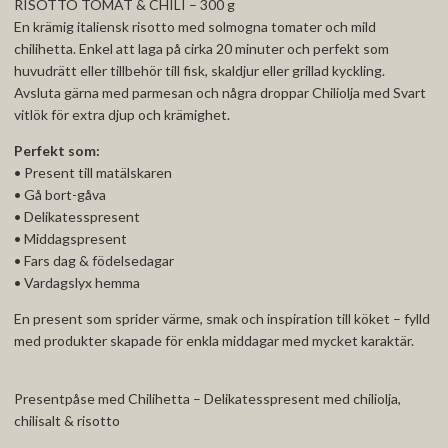
RISOTTO TOMAT & CHILI – 300 g
En krämig italiensk risotto med solmogna tomater och mild
chilihetta. Enkel att laga på cirka 20 minuter och perfekt som
huvudrätt eller tillbehör till fisk, skaldjur eller grillad kyckling.
Avsluta gärna med parmesan och några droppar Chiliolja med Svart
vitlök för extra djup och krämighet.
Perfekt som:
• Present till matälskaren
• Gå bort-gåva
• Delikatesspresent
• Middagspresent
• Fars dag & födelsedagar
• Vardagslyx hemma
En present som sprider värme, smak och inspiration till köket – fylld
med produkter skapade för enkla middagar med mycket karaktär.
Presentpåse med Chilihetta – Delikatesspresent med chiliolja,
chilisalt & risotto