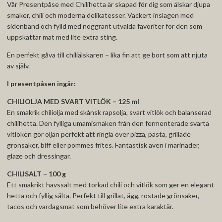
Vår Presentpåse med Chilihetta är skapad för dig som älskar djupa
smaker, chili och moderna delikatesser. Vackert inslagen med
sidenband och fylld med noggrant utvalda favoriter för den som
uppskattar mat med lite extra sting.
En perfekt gåva till chiliälskaren – lika fin att ge bort som att njuta
av själv.
I presentpåsen ingår:
CHILIOLJA MED SVART VITLÖK – 125 ml
En smakrik chiliolja med skånsk rapsolja, svart vitlök och balanserad
chilihetta. Den fylliga umamismaken från den fermenterade svarta
vitlöken gör oljan perfekt att ringla över pizza, pasta, grillade
grönsaker, biff eller pommes frites. Fantastisk även i marinader,
glaze och dressingar.
CHILISALT – 100 g
Ett smakrikt havssalt med torkad chili och vitlök som ger en elegant
hetta och fyllig sälta. Perfekt till grillat, ägg, rostade grönsaker,
tacos och vardagsmat som behöver lite extra karaktär.