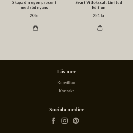
Skapa din egen present
Svart Vitlökssalt Limited
med röd nyans
Edition
20 kr
281 kr
Läs mer
Köpvillkor
Kontakt
Sociala medier